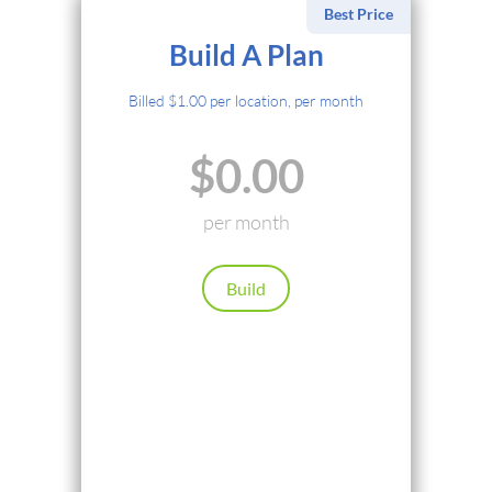
Best Price
भुगतान प्रक्रिया चुनें
Build A Plan
क्रेडिट कार्ड
Billed $1.00 per location, per month
PayPal
$0.00
Cryptocurrency
Local Payments
per month
Renews automatically. Cancel anytime.
Build
आगे बढ़ें
पीछे