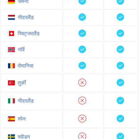
जर्मनी
नीदरलैंड
स्विट्जरलैंड
नॉर्वे
रोमानिया
तुर्की
नीदरलैंड
स्पेन
स्वीडन