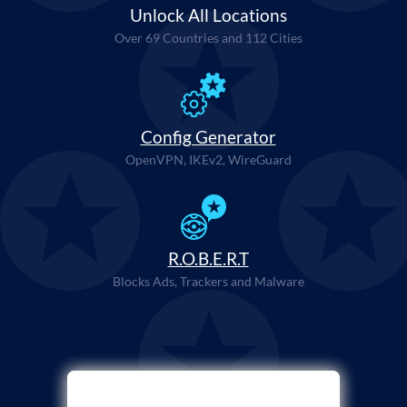
Unlock All Locations
Over 69 Countries and 112 Cities
Config Generator
OpenVPN, IKEv2, WireGuard
R.O.B.E.R.T
Blocks Ads, Trackers and Malware
भुगतान प्रक्रिया चुनें