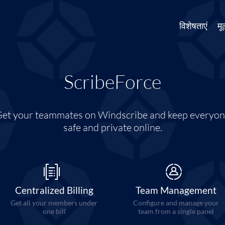
विशेषताएं
मू
ScribeForce
et your teammates on Windscribe and keep everyo
safe and private online.
Centralized Billing
Team Management
Get all your members under
Configure and manage your
one bill
team from a single panel