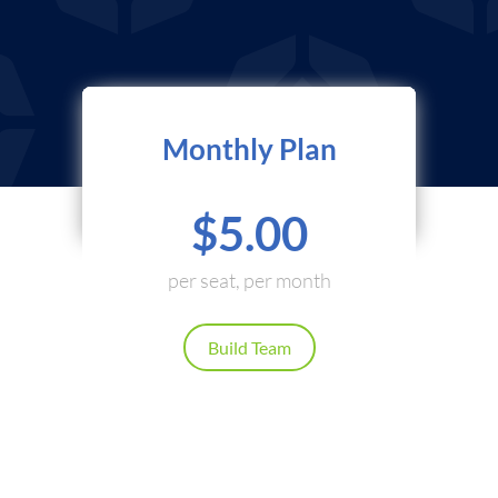
Monthly Plan
$5.00
per seat, per month
Build Team