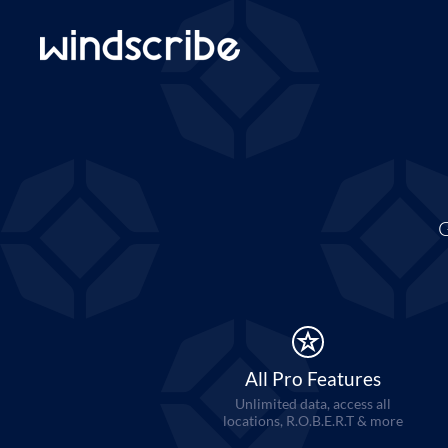
G
All Pro Features
Unlimited data, access all
locations, R.O.B.E.R.T & more