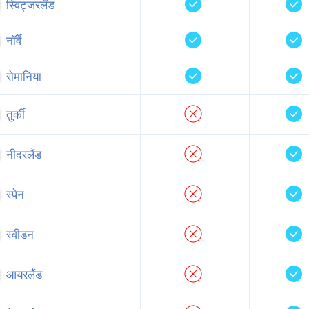
स्विट्जरलैंड
नॉर्वे
रोमानिया
तुर्की
नीदरलैंड
स्पेन
स्वीडन
आयरलैंड