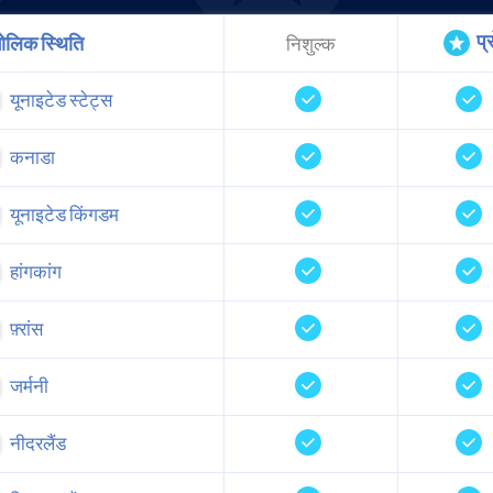
प्
ोलिक स्थिति
निशुल्क
यूनाइटेड स्टेट्स
कनाडा
यूनाइटेड किंगडम
हांगकांग
फ़्रांस
जर्मनी
नीदरलैंड