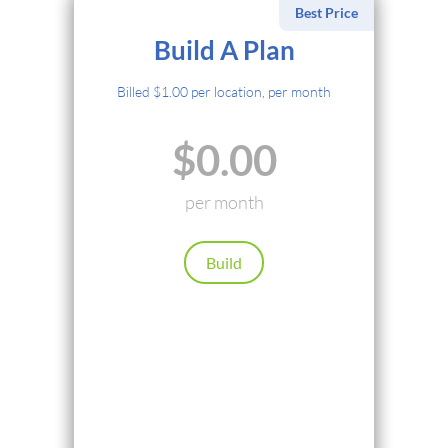
Best Price
Выберите Метод Оплаты
Build A Plan
Кредитная Карта
Billed $1.00 per location, per month
PayPal
$0.00
Cryptocurrency
Local Payments
per month
Renews automatically. Cancel anytime.
Build
Продолжить
Назад