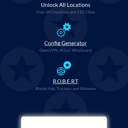
Unlock All Locations
Over 69 Countries and 112 Cities
Config Generator
OpenVPN, IKEv2, WireGuard
R.O.B.E.R.T
Blocks Ads, Trackers and Malware
Выберите Метод Оплаты